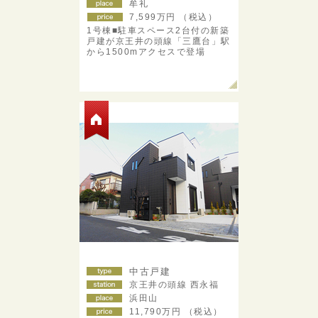
牟礼
7,599
万円 （税込）
1号棟■駐車スペース2台付の新築
戸建が京王井の頭線「三鷹台」駅
から1500mアクセスで登場
中古戸建
京王井の頭線 西永福
浜田山
11,790
万円 （税込）