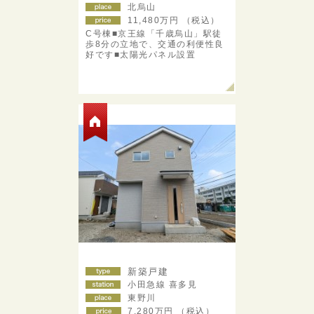
北烏山
11,480
万円 （税込）
C号棟■京王線「千歳烏山」駅徒
歩8分の立地で、交通の利便性良
好です■太陽光パネル設置
新築戸建
小田急線 喜多見
東野川
7,280
万円 （税込）