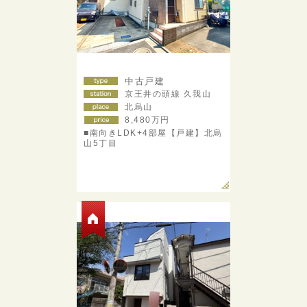
中古戸建
京王井の頭線 久我山
北烏山
8,480
万円
■南向きLDK+4部屋【戸建】北烏
山5丁目