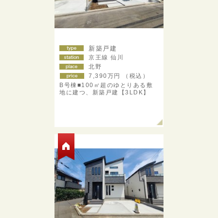
新築戸建
京王線 仙川
北野
7,390
万円 （税込）
B号棟■100㎡超のゆとりある敷
地に建つ、新築戸建【3LDK】