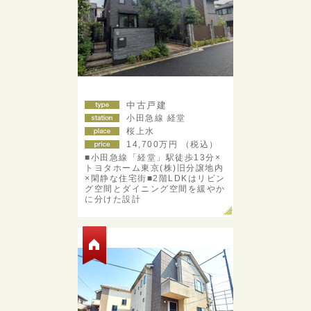
中古戸建
小田急線 経堂
桜上水
14,700
万円 （税込）
■小田急線「経堂」駅徒歩13分×
トヨタホーム東京(株)旧分譲地内
×閑静な住宅街■2階LDKはリビン
グ空間とダイニング空間を緩やか
に分けた設計