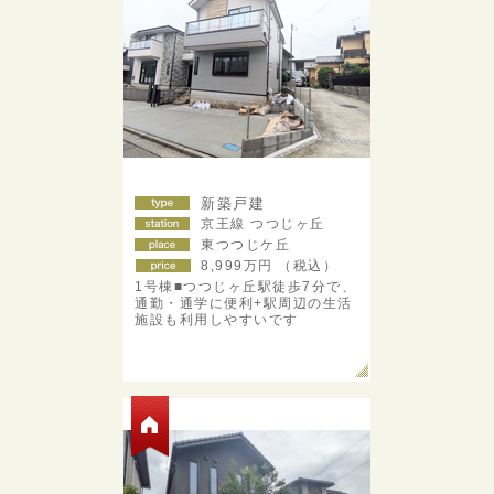
新築戸建
京王線 つつじヶ丘
東つつじケ丘
8,999
万円 （税込）
1号棟■つつじヶ丘駅徒歩7分で、
通勤・通学に便利+駅周辺の生活
施設も利用しやすいです