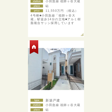
小田急線 祖師ヶ谷大蔵
砧
11,550
万円 （税込）
4号棟■小田急線「祖師ヶ谷大
蔵」駅徒歩14分の立地■アルミ樹
脂複合サッシ採用しています
新築戸建
小田急線 祖師ヶ谷大蔵
砧