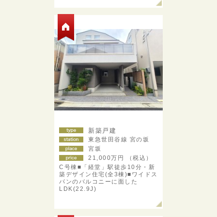
新築戸建
東急世田谷線 宮の坂
宮坂
21,000
万円 （税込）
C号棟■「経堂」駅徒歩10分・新
築デザイン住宅(全3棟)■ワイドス
パンのバルコニーに面した
LDK(22.9J)