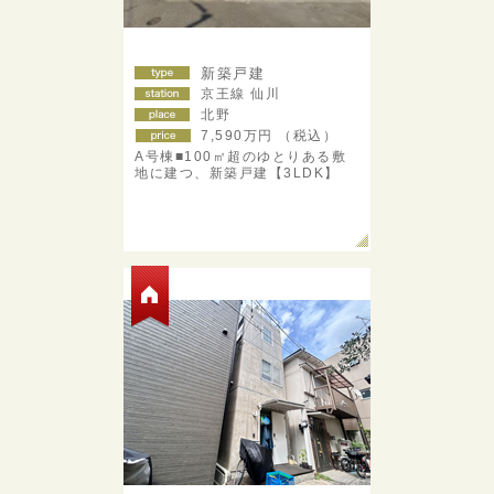
新築戸建
京王線 仙川
北野
7,590
万円 （税込）
A号棟■100㎡超のゆとりある敷
地に建つ、新築戸建【3LDK】