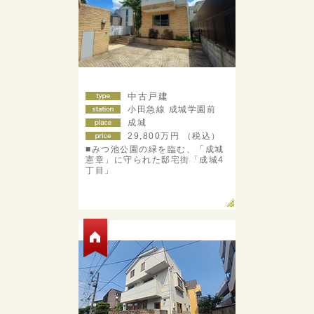
中古戸建
小田急線 成城学園前
成城
29,800
万円 （税込）
■みつ池公園の緑を臨む、「成城
憲章」に守られた邸宅街「成城4
丁目」