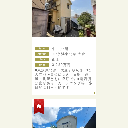
中古戸建
JR京浜東北線 大森
山王
3,280
万円
■京浜東北線「大森」駅徒歩13分
の立地 ■高台につき、日照・通
風・眺望ともに良好です■南西側
は庭があり、ガーデニング等、多
目的に利用可能です