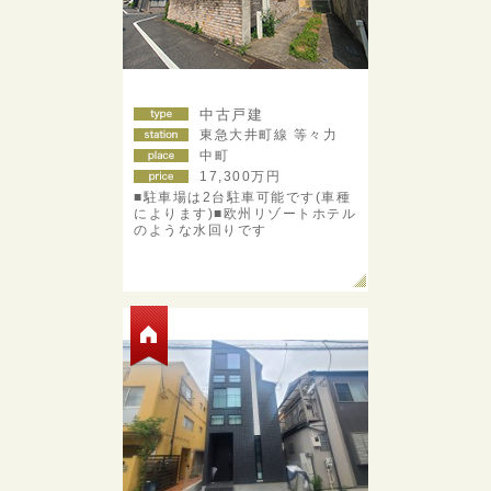
中古戸建
東急大井町線 等々力
中町
17,300
万円
■駐車場は2台駐車可能です(車種
によります)■欧州リゾートホテル
のような水回りです