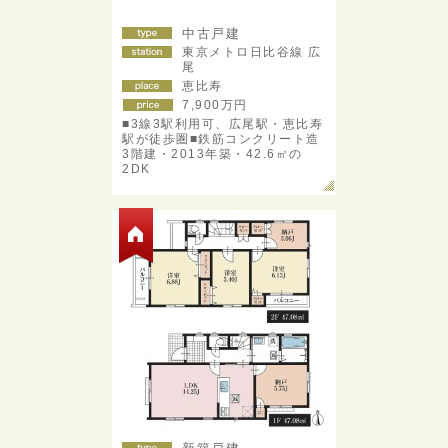
中古戸建
東京メトロ日比谷線 広
尾
恵比寿
7,900
万円
■3線3駅利用可、広尾駅・恵比寿
駅が徒歩圏■鉄筋コンクリート造
3階建・2013年築・42.6㎡の
2DK