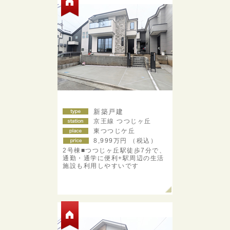
新築戸建
京王線 つつじヶ丘
東つつじケ丘
8,999
万円 （税込）
2号棟■つつじヶ丘駅徒歩7分で、
通勤・通学に便利+駅周辺の生活
施設も利用しやすいです