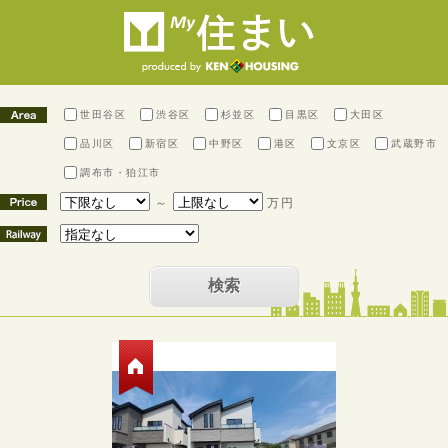
世田谷区
渋谷区
杉並区
目黒区
大田区
品川区
新宿区
中野区
港区
文京区
武蔵野市
調布市・狛江市
～
万円