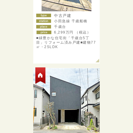
中古戸建
小田急線 千歳船橋
千歳台
6,299
万円 （税込）
■緑豊かな住宅街「千歳台5丁
目」リフォーム済み戸建■建物77
㎡・2SLDK