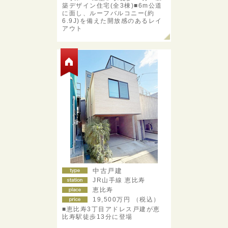
築デザイン住宅(全3棟)■6m公道
に面し、ルーフバルコニー(約
6.9J)を備えた開放感のあるレイ
アウト
中古戸建
JR山手線 恵比寿
恵比寿
19,500
万円 （税込）
■恵比寿3丁目アドレス戸建が恵
比寿駅徒歩13分に登場