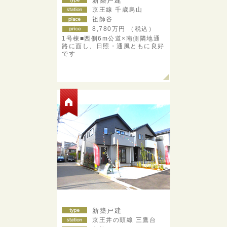
新築戸建
京王線 千歳烏山
祖師谷
8,780
万円 （税込）
1号棟■西側6m公道×南側隣地通
路に面し、日照・通風ともに良好
です
新築戸建
京王井の頭線 三鷹台