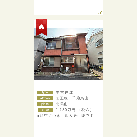
中古戸建
京王線 千歳烏山
北烏山
1,680
万円 （税込）
■現空につき、即入居可能です