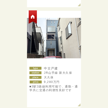
中古戸建
JR山手線 新大久保
大久保
9,280
万円
■3駅3路線利用可能で、通勤・通
学共に交通の利便性良好です