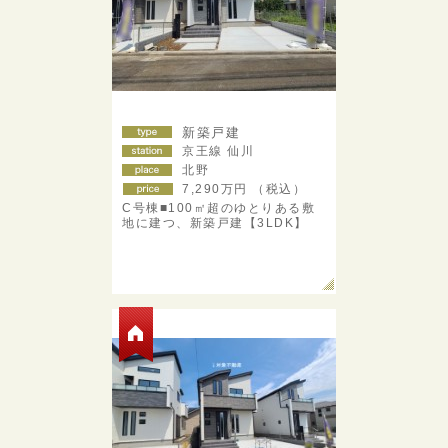
新築戸建
京王線 仙川
北野
7,290
万円 （税込）
C号棟■100㎡超のゆとりある敷
地に建つ、新築戸建【3LDK】