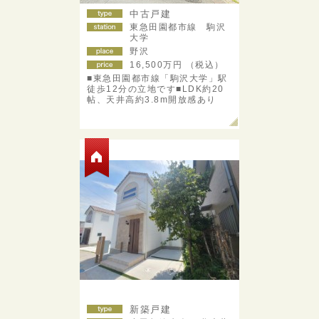
中古戸建
東急田園都市線 駒沢
大学
野沢
16,500
万円 （税込）
■東急田園都市線「駒沢大学」駅
徒歩12分の立地です■LDK約20
帖、天井高約3.8m開放感あり
新築戸建