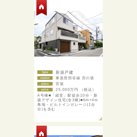
新築戸建
東急世田谷線 宮の坂
宮坂
25,000
万円 （税込）
A号棟■「経堂」駅徒歩10分・新
築デザイン住宅(全3棟)■6m×4m
角地・ビルトインガレージ(1台
分)を含む