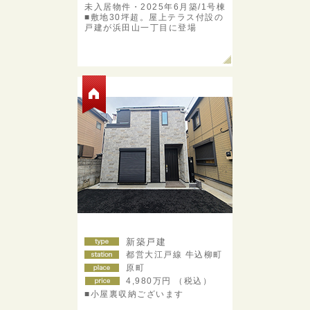
未入居物件・2025年6月築/1号棟
■敷地30坪超。屋上テラス付設の
戸建が浜田山一丁目に登場
新築戸建
都営大江戸線 牛込柳町
原町
4,980
万円 （税込）
■小屋裏収納ございます