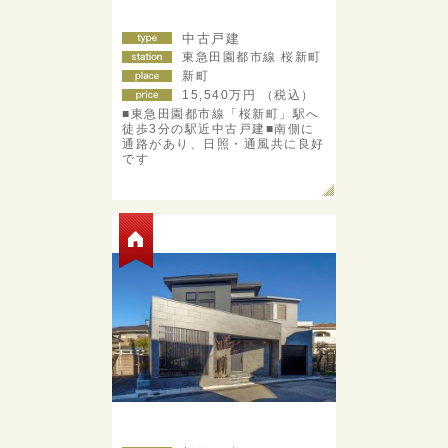
中古戸建
東急田園都市線 桜新町
新町
15,540
万円 （税込）
■東急田園都市線「桜新町」駅へ
徒歩3分の駅近中古戸建■南側に
通路があり、日照・通風共に良好
です