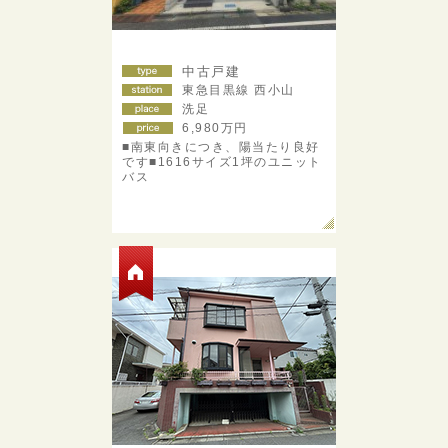
中古戸建
東急目黒線 西小山
洗足
6,980
万円
■南東向きにつき、陽当たり良好
です■1616サイズ1坪のユニット
バス