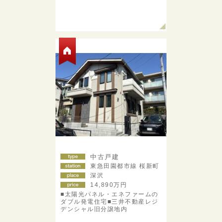
中古戸建
東急田園都市線 桜新町
深沢
14,890
万円
■太陽光パネル・エネファームの
ダブル発電住宅■三井不動産レジ
デンシャル旧分譲地内