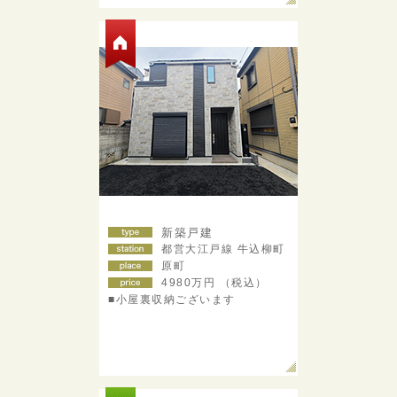
新築戸建
都営大江戸線 牛込柳町
原町
4980
万円 （税込）
■小屋裏収納ございます