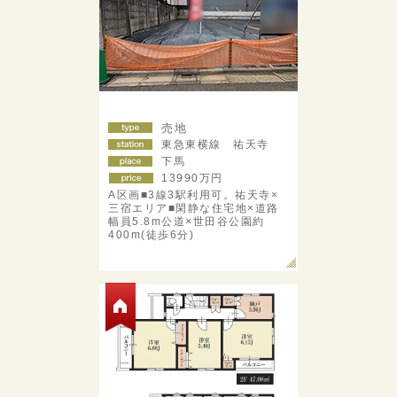
売地
東急東横線 祐天寺
下馬
13990
万円
A区画■3線3駅利用可。祐天寺×
三宿エリア■閑静な住宅地×道路
幅員5.8m公道×世田谷公園約
400m(徒歩6分)