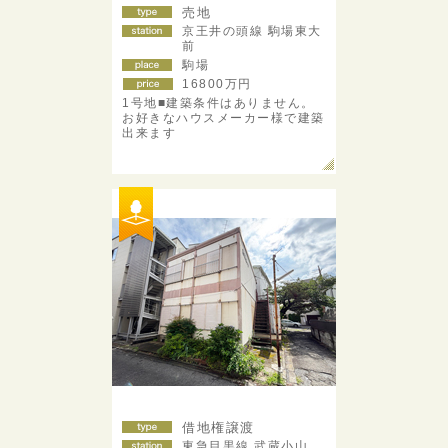
売地
京王井の頭線 駒場東大
前
駒場
16800
万円
1号地■建築条件はありません。
お好きなハウスメーカー様で建築
出来ます
借地権譲渡
東急目黒線 武蔵小山