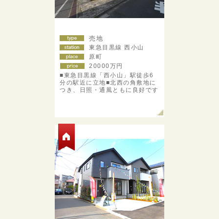
売地
東急目黒線 西小山
原町
20000
万円
■東急目黒線「西小山」駅徒歩6
分の駅近に立地■北西の角敷地に
つき、日照・通風ともに良好です