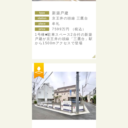
新築戸建
京王井の頭線 三鷹台
牟礼
7599
万円 （税込）
1号棟■駐車スペース2台付の新築
戸建が京王井の頭線「三鷹台」駅
から1500mアクセスで登場