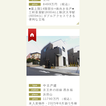
8499
万円 （税込）
■最上階14階部分×南向き住戸■
三軒茶屋駅(800m)と駒沢大学駅
(600m)にダブルアクセスできる
便利な立地
中古戸建
京王井の頭線 西永福
浜田山
11790
万円 （税込）
未入居物件・2025年6月築/1号棟