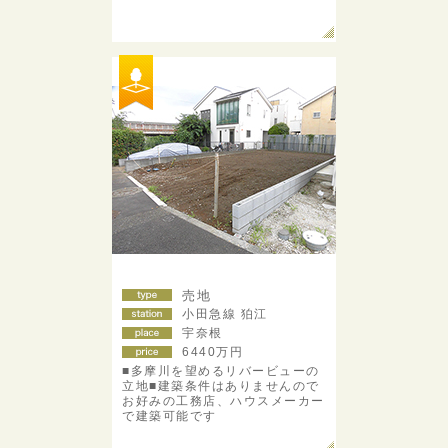
売地
小田急線 狛江
宇奈根
6440
万円
■多摩川を望めるリバービューの
立地■建築条件はありませんので
お好みの工務店、ハウスメーカー
で建築可能です