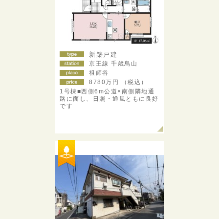
新築戸建
京王線 千歳烏山
祖師谷
8780
万円 （税込）
1号棟■西側6m公道×南側隣地通
路に面し、日照・通風ともに良好
です