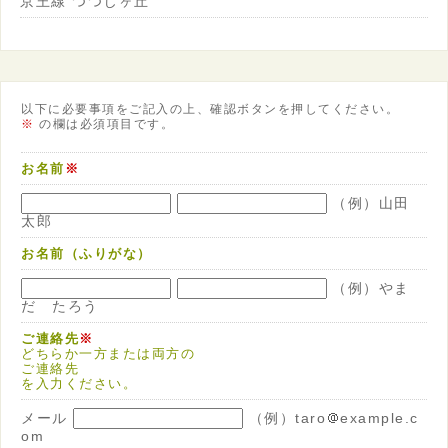
京王線 つつじヶ丘
以下に必要事項をご記入の上、確認ボタンを押してください。
※
の欄は必須項目です。
お名前
※
（例）山田
太郎
お名前（ふりがな）
（例）やま
だ たろう
ご連絡先
※
どちらか一方または両方の
ご連絡先
を入力ください。
メール
（例）taro
example.c
om