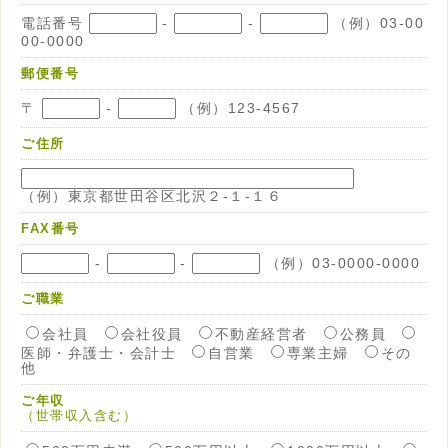
電話番号
-
-
（例）03-00
00-0000
郵便番号
〒
-
（例）123-4567
ご住所
（例）東京都世田谷区北沢２-１-１６
FAX番号
-
-
（例）03-0000-0000
ご職業
会社員
会社役員
不動産経営者
公務員
医師・弁護士・会計士
自営業
専業主婦
その
他
ご年収
（世帯収入含む）