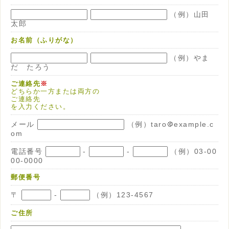
（例）山田
太郎
お名前（ふりがな）
（例）やま
だ たろう
ご連絡先
※
どちらか一方または両方の
ご連絡先
を入力ください。
メール
（例）taro
example.c
om
電話番号
-
-
（例）03-00
00-0000
郵便番号
〒
-
（例）123-4567
ご住所