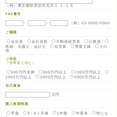
（例）東京都世田谷区北沢２-１-１６
FAX番号
-
-
（例）03-0000-0000
ご職業
会社員
会社役員
不動産経営者
公務員
医師・弁護士・会計士
自営業
専業主婦
その
他
ご年収
（世帯収入含む）
500万円未満
500万円以上
1000万円以上
2000万円以上
3000万円以上
5000万円以上
自己資金
万円
購入希望時期
早急
3～6ヶ月後
1年後
年度末
特にな
し