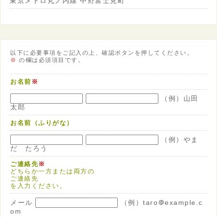
東京メトロ丸ノ内線 中野富士見町
以下に必要事項をご記入の上、確認ボタンを押してください。
※
の欄は必須項目です。
お名前
※
（例）山田
太郎
お名前（ふりがな）
（例）やま
だ たろう
ご連絡先
※
どちらか一方または両方の
ご連絡先
を入力ください。
メール
（例）taro
example.c
om