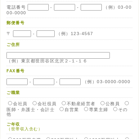
電話番号
-
-
（例）03-00
00-0000
郵便番号
〒
-
（例）123-4567
ご住所
（例）東京都世田谷区北沢２-１-１６
FAX番号
-
-
（例）03-0000-0000
ご職業
会社員
会社役員
不動産経営者
公務員
医師・弁護士・会計士
自営業
専業主婦
その
他
ご年収
（世帯収入含む）