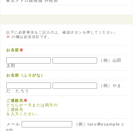
東京メトロ銀座線 外苑前
以下に必要事項をご記入の上、確認ボタンを押してください。
※
の欄は必須項目です。
お名前
※
（例）山田
太郎
お名前（ふりがな）
（例）やま
だ たろう
ご連絡先
※
どちらか一方または両方の
ご連絡先
を入力ください。
メール
（例）taro
example.c
om