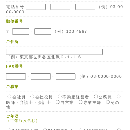
電話番号
-
-
（例）03-00
00-0000
郵便番号
〒
-
（例）123-4567
ご住所
（例）東京都世田谷区北沢２-１-１６
FAX番号
-
-
（例）03-0000-0000
ご職業
会社員
会社役員
不動産経営者
公務員
医師・弁護士・会計士
自営業
専業主婦
その
他
ご年収
（世帯収入含む）