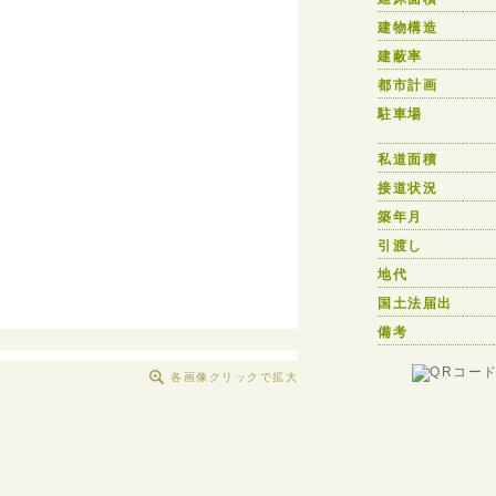
建物構造
建蔽率
都市計画
駐車場
私道面積
接道状況
築年月
引渡し
地代
国土法届出
備考
各画像クリックで拡大