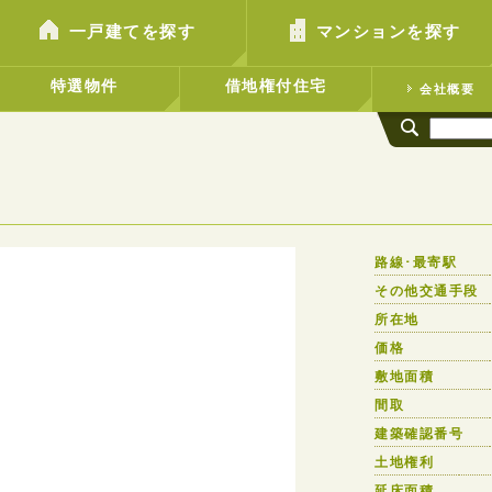
一戸建てを探す
マンションを探す
特選物件
借地権付住宅
会社概要
路線･最寄駅
その他交通手段
所在地
価格
敷地面積
間取
建築確認番号
土地権利
延床面積