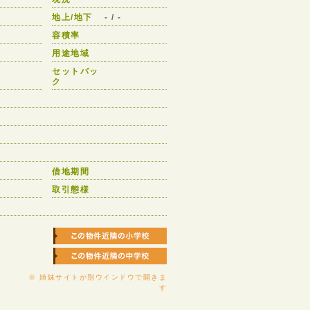
地上/地下
- / -
容積率
用途地域
セットバッ
ク
借地期間
取引態様
※ 姉妹サイトが別ウインドウで開きま
す