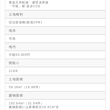
東急大井町線・都営浅草線
「中延」駅 徒歩12分
土地権利
旧法賃借権(新規20年)
地目
宅地
地代
月額34,000円
間取り
2LDK
土地面積
56.18m²（16.99坪）
建物面積
102.64m²（31.04坪）
建物面積には車庫部分16.41m²含