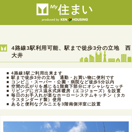
4路線3駅利用可能、駅まで徒歩3分の立地 西
大井
■
4路線3駅ご利用出来ます
■
駅まで徒歩3分の立地 通勤・お買い物に便利です
■
コンビニ・スーパー・公園・病院など徒歩5分以内
■
空間の広がりを感じる1階廊下部分にオシャレなニッチ
■
リビングにガス温水式床暖房（エコジョーズ）を設置
■
毎日のお手入れが楽なホーローシステムキッチン（タカ
ラスタンダード製）使用
■
あると便利なグルニエを3階南側洋室に設置