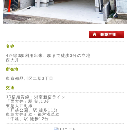
名称
4路線3駅利用出来、駅まで徒歩3分の立地
西大井
所在地
東京都品川区二葉3丁目
交通
JR横須賀線・湘南新宿ライン
「西大井」駅 徒歩3分
東急大井町線
「戸越公園」駅 徒歩11分
東急大井町線・都営浅草線
「中延」駅 徒歩12分