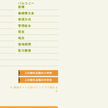
バルコニー
面積
修繕積立金
管理方式
管理組合
現況
地目
借地期間
取引態様
※ 姉妹サイトが別ウインドウで開きま
す