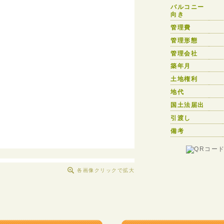
バルコニー
向き
管理費
管理形態
管理会社
築年月
土地権利
地代
国土法届出
引渡し
備考
各画像クリックで拡大