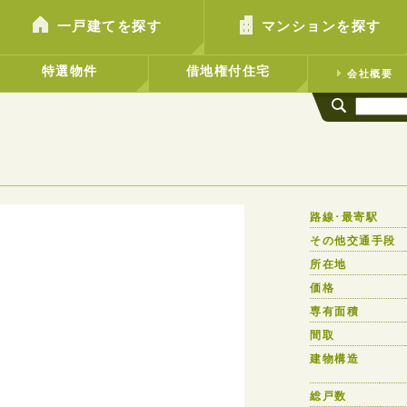
一戸建てを探す
マンションを探す
特選物件
借地権付住宅
会社概要
路線･最寄駅
その他交通手段
所在地
価格
専有面積
間取
建物構造
総戸数