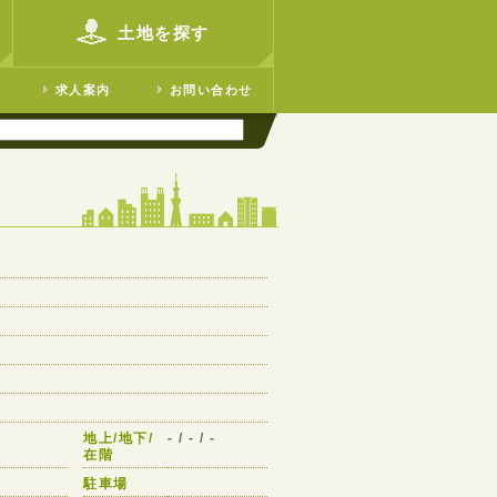
土地を探す
求人案内
お問い合わせ
地上/地下/
- / - / -
在階
駐車場