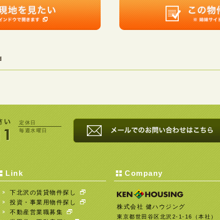
d
定休日
毎週水曜日
Link
Company
下北沢の賃貸物件探し
投資・事業用物件探し
株式会社 健ハウジング
不動産営業職募集
東京都世田谷区北沢2-1-16（本社）