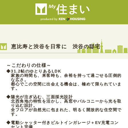
恵比寿と渋谷を日常に 渋谷の邸宅
～こだわりの仕様～
◆
31.2帖のゆとりあるLDK
家族の時間も、来客時も、余裕を持って過ごせる圧倒的
な広さ。
都心でこの空間に出会える機会は、極めて限られていま
す。
◆
陽光が注ぎ込む、三面採光設計
北西角地の特性を活かし、高窓やバルコニーから光を取
り込む設計。
全フロアが自然光に包まれた、明るく開放的な住空間で
す。
◆
電動シャッター付きビルトインガレージ＋EV充電コン
セント完備