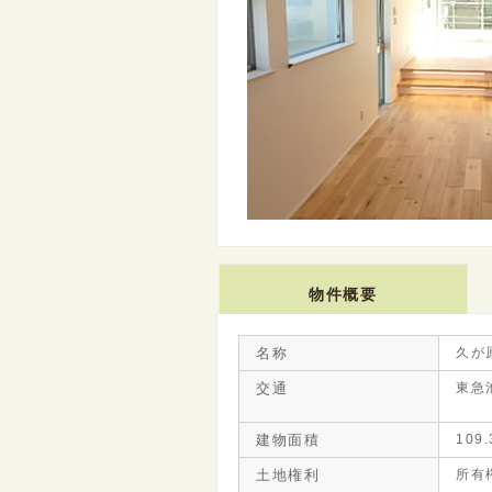
物件概要
名称
久が
交通
東急
建物面積
109
土地権利
所有