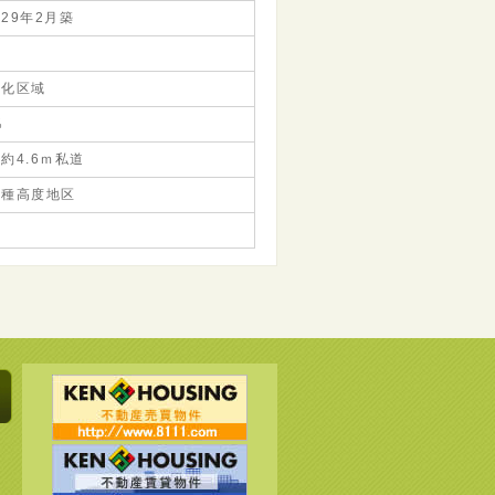
29年2月築
談
街化区域
％
約4.6ｍ私道
一種高度地区
介