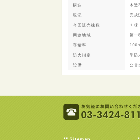
構造
木造
現況
完成
今回販売棟数
１棟
用途地域
第一
容積率
100
防火指定
準防
設備
公営
Sitemap