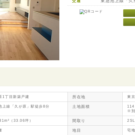
東急池上線「久
交通
原1丁目新築戸建
所在地
東
池上線「久が原」駅徒歩8分
土地面積
11
※別
.31m²（33.06坪）
間取り
2S
権
地目
宅