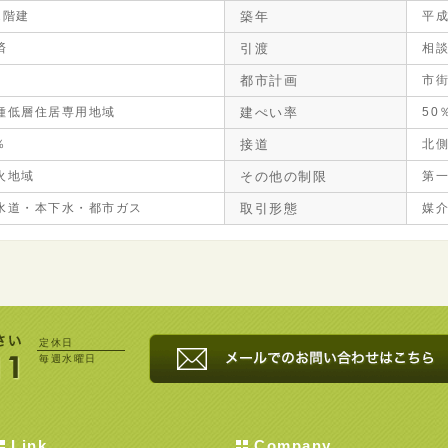
2階建
築年
平成
済
引渡
相
都市計画
市
種低層住居専用地域
建ぺい率
50
％
接道
北側
火地域
その他の制限
第
水道・本下水・都市ガス
取引形態
媒
定休日
毎週水曜日
Link
Company