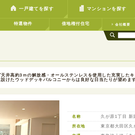
一戸建てを探す
マンションを探す
特選物件
借地権付住宅
会社概要
グ天井高約3ｍの解放感・オールステンレスを使用した充実したキ
設けたウッドデッキバルコニーからは良好な日当たりが望めま
久が原1丁目 新
名称
東京都大田区久
所在地