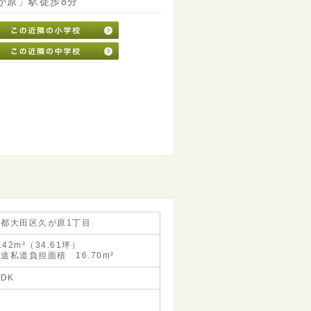
が原」駅徒歩8分
京都大田区久が原1丁目
4.42m²（34.61坪）
途私道負担面積 16.70m²
LDK
地