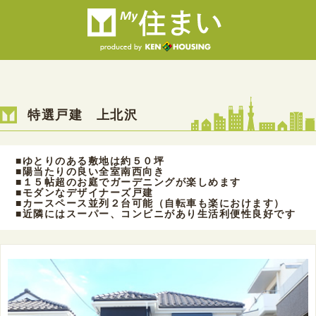
特選戸建 上北沢
■ゆとりのある敷地は約５０坪
■陽当たりの良い全室南西向き
■１５帖超のお庭でガーデニングが楽しめます
■モダンなデザイナーズ戸建
■カースペース並列２台可能（自転車も楽におけます）
■近隣にはスーパー、コンビニがあり生活利便性良好です