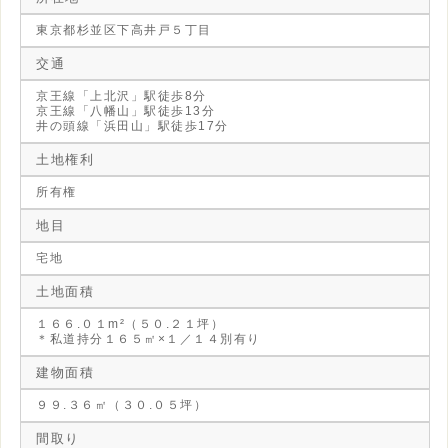
東京都杉並区下高井戸５丁目
交通
京王線「上北沢」駅徒歩8分
京王線「八幡山」駅徒歩13分
井の頭線「浜田山」駅徒歩17分
土地権利
所有権
地目
宅地
土地面積
１６６.０１m²（５０.２１坪）
＊私道持分１６５㎡×１／１４別有り
建物面積
９９.３６㎡（３０.０５坪）
間取り