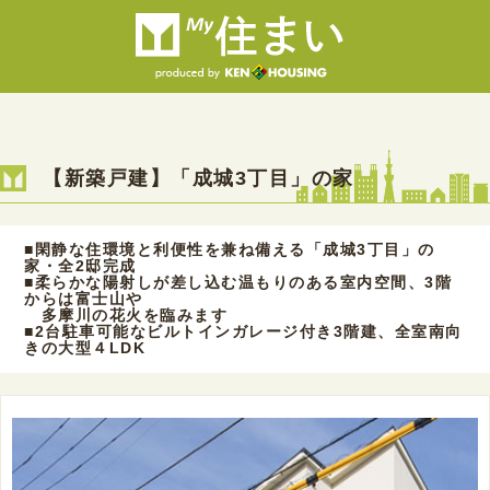
【新築戸建】「成城3丁目」の家
■閑静な住環境と利便性を兼ね備える「成城3丁目」の
家・全2邸完成
■柔らかな陽射しが差し込む温もりのある室内空間、3階
からは富士山や
多摩川の花火を臨みます
■2台駐車可能なビルトインガレージ付き3階建、全室南向
きの大型４LDK