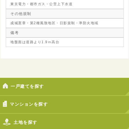
東京電力・都市ガス・公営上下水道
その他規制
成城憲章・第2種風致地区・日影規制・準防火地域
備考
地盤面は道路より1.9ｍ高台
一戸建てを探す
マンションを探す
土地を探す