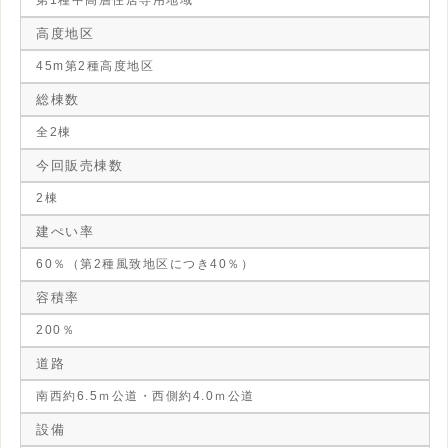
第1種中高層住居専用地域
高度地区
45m第2種高度地区
総棟数
全2棟
今回販売棟数
2棟
建ぺい率
60％（第2種風致地区につき40％）
容積率
200％
道路
南西約6.5ｍ公道・西側約4.0ｍ公道
設備