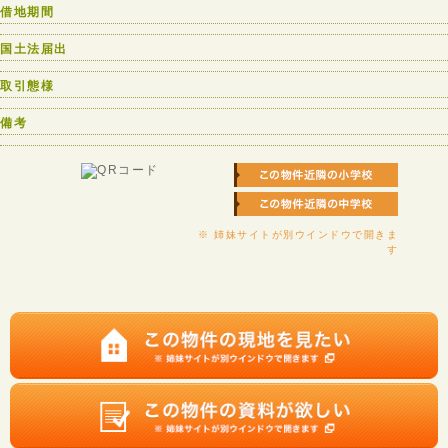
借地期間
国土法届出
取引態様
備考
※ 姉妹サイトが別ウインドウで開きま
す