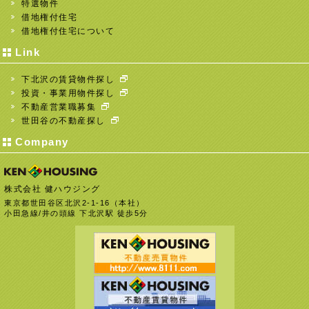
特選物件
借地権付住宅
借地権付住宅について
Link
下北沢の賃貸物件探し
投資・事業用物件探し
不動産営業職募集
世田谷の不動産探し
Company
株式会社 健ハウジング
東京都世田谷区北沢2-1-16（本社）
小田急線/井の頭線 下北沢駅 徒歩5分