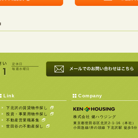
d
定休日
毎週水曜日
Link
Company
下北沢の賃貸物件探し
投資・事業用物件探し
株式会社 健ハウジング
不動産営業職募集
東京都世田谷区北沢2-1-16（本社）
世田谷の不動産探し
小田急線/井の頭線 下北沢駅 徒歩5分