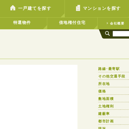
一戸建てを探す
マンションを探す
特選物件
借地権付住宅
会社概要
路線･最寄駅
その他交通手段
所在地
価格
敷地面積
土地権利
建蔽率
都市計画
現況