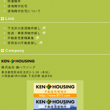
特選物件
借地権付住宅
借地権付住宅について
Link
下北沢の賃貸物件探し
投資・事業用物件探し
不動産営業職募集
世田谷の不動産探し
Company
株式会社 健ハウジング
東京都世田谷区北沢2-1-16（本社）
小田急線/井の頭線 下北沢駅 徒歩5分