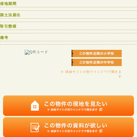
借地期間
国土法届出
取引態様
備考
※ 姉妹サイトが別ウインドウで開きま
す