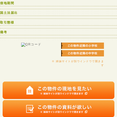
借地期間
国土法届出
取引態様
備考
※ 姉妹サイトが別ウインドウで開きま
す