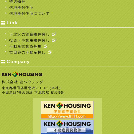
特選物件
借地権付住宅
借地権付住宅について
Link
下北沢の賃貸物件探し
投資・事業用物件探し
不動産営業職募集
世田谷の不動産探し
Company
株式会社 健ハウジング
東京都世田谷区北沢2-1-16（本社）
小田急線/井の頭線 下北沢駅 徒歩5分